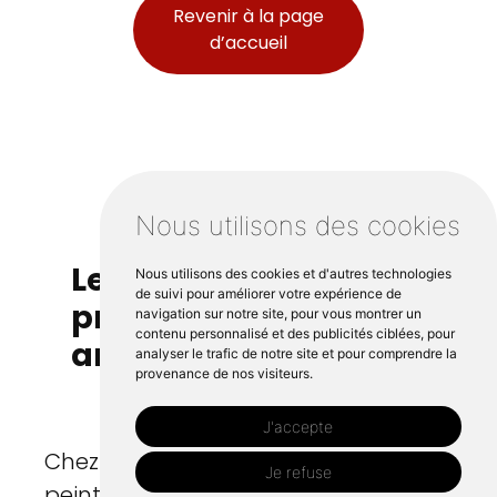
Revenir à la page
d’accueil
Nous utilisons des cookies
Les services
Nous utilisons des cookies et d'autres technologies
de suivi pour améliorer votre expérience de
proposés par nos
navigation sur notre site, pour vous montrer un
contenu personnalisé et des publicités ciblées, pour
artisans peintres
analyser le trafic de notre site et pour comprendre la
provenance de nos visiteurs.
J'accepte
Chez Rambaud Décors, nos artisans
Je refuse
peintres aux Herbiers proposent une