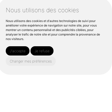
Nous utilisons des cookies
t à l’utilisation de matériaux
isons une
isolation par l’extérieur
Nous utilisons des cookies et d'autres technologies de suivi pour
lution protège votre logement
améliorer votre expérience de navigation sur notre site, pour vous
montrer un contenu personnalisé et des publicités ciblées, pour
t les pertes de chaleur
et offre
analyser le trafic de notre site et pour comprendre la provenance de
nos visiteurs.
rne
.
J'accepte
Je refuse
Changer mes préférences